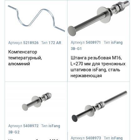
Артикул
5408971
Тип
isFang
Артикул
5218926
Тип
172 AR
3B-G1
Компенсатор
Штанга резьбовая М16,
температурный,
L=270 мм для треножных
алюминий
штативов isFang, сталь
нержавеющая
Артикул
5408972
Тип
isFang
3B-G2
Артикул
5408973
Тип
isFang