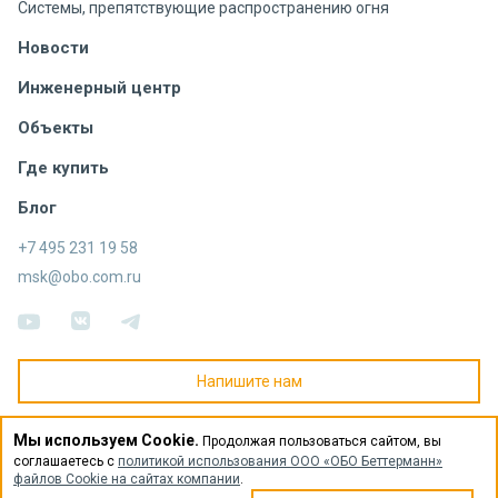
Системы, препятствующие распространению огня
Новости
Инженерный центр
Объекты
Где купить
Блог
+7 495 231 19 58
msk@obo.com.ru
Напишите нам
Политика использования файлов cookie
Мы используем Cookie.
Продолжая пользоваться сайтом, вы
Политика обработки персональных данных
соглашаетесь с
политикой использования ООО «ОБО Беттерманн»
файлов Cookie на сайтах компании
.
© ОБО Беттерманн - Все права защищены